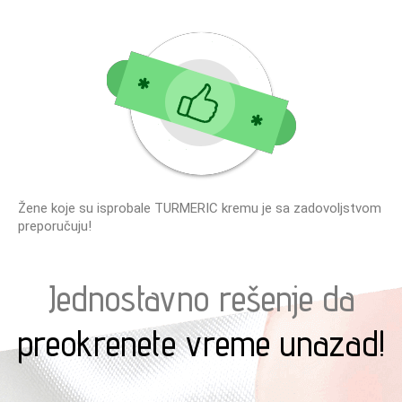
Žene koje su isprobale TURMERIC kremu je sa zadovoljstvom
preporučuju!
Jednostavno rešenje da
preokrenete vreme unazad!