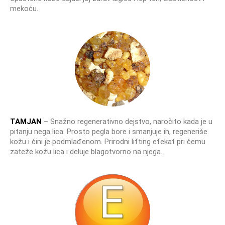
mekoću.
TAMJAN
– Snažno regenerativno dejstvo, naročito kada je u
pitanju nega lica. Prosto pegla bore i smanjuje ih, regeneriše
kožu i čini je podmlađenom. Prirodni lifting efekat pri čemu
zateže kožu lica i deluje blagotvorno na njega.