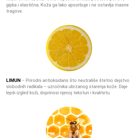
gipka i elastična. Koža ga lako apsorbuje i ne ostavlja masne
tragove.
LIMUN
– Prirodni antioksidans što neutrališe štetno dejstvo
slobodnih radikala – uzročnika ubrzanog starenja kože. Daje
lepši izgled koži, doprinosi njenoj teksturi i kvalitetu.