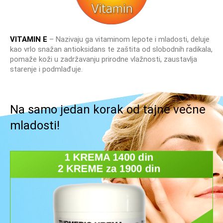
VITAMIN E
– Nazivaju ga vitaminom lepote i mladosti, deluje
kao vrlo snažan antioksidans te zaštita od slobodnih radikala,
pomaže koži u zadržavanju prirodne vlažnosti, zaustavlja
starenje i podmlađuje.
Na samo jedan korak od tajne večne
mladosti!