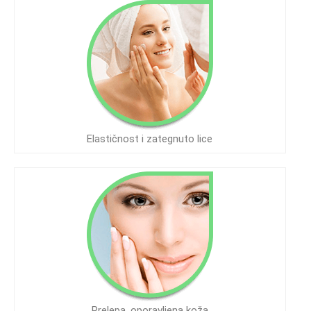
Elastičnost i zategnuto lice
Prelepa, oporavljena koža