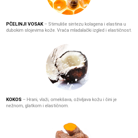
PČELINJI VOSAK
– Stimuliše sintezu kolagena i elastina u
dubokim slojevima kože. Vraća mladalački izgled i elastičnost.
KOKOS
– Hrani, vlaži, omekšava, oživljava kožu i čini je
nežnom, glatkom i elastičnom.