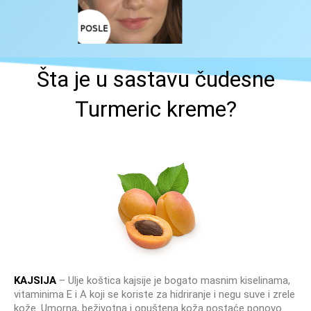
Šta je u sastavu čudesne
Turmeric kreme?
KAJSIJA
– Ulje koštica kajsije je bogato masnim kiselinama,
vitaminima E i A koji se koriste za hidriranje i negu suve i zrele
kože. Umorna, beživotna i opuštena koža postaće ponovo