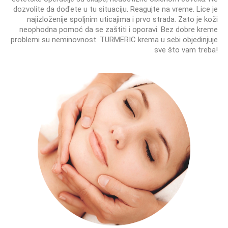
dozvolite da dođete u tu situaciju. Reagujte na vreme. Lice je
najizloženije spoljnim uticajima i prvo strada. Zato je koži
neophodna pomoć da se zaštiti i oporavi. Bez dobre kreme
problemi su neminovnost. TURMERIC krema u sebi objedinjuje
sve što vam treba!