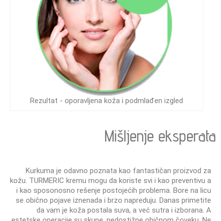
Rezultat - oporavljena koža i podmlađen izgled
Mišljenje eksperata
Kurkuma je odavno poznata kao fantastičan proizvod za
kožu. TURMERIC kremu mogu da koriste svi i kao preventivu a
i kao sposonosno rešenje postojećih problema. Bore na licu
se obično pojave iznenada i brzo napreduju. Danas primetite
da vam je koža postala suva, a već sutra i izborana. A
estetske operacije su skupe, nedostižne običnom čoveku. Ne