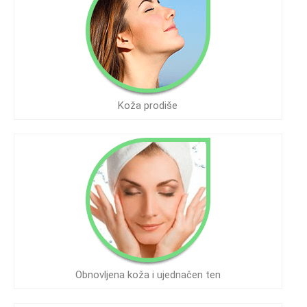
Koža prodiše
Obnovljena koža i ujednačen ten