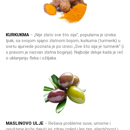
KURKUKMA
– „Nije zlato sve što sija“, popularna je izreka.
Ipak, sa svojom sjajno zlatnom bojom, kurkuma (turmerik) u
svetu ajurvede poznata je po izreci „Sve što sija je turmerik“ (i
s pravom je nazvan zlatna boginja). Najbolje deluje kada je reč
o uklanjanju fleka i ožiljaka.
MASLINOVO ULJE
– Rešava probleme suve, umorne i
opuštene kože dajući joj zdrav izgled i lep ten, elastičnost i