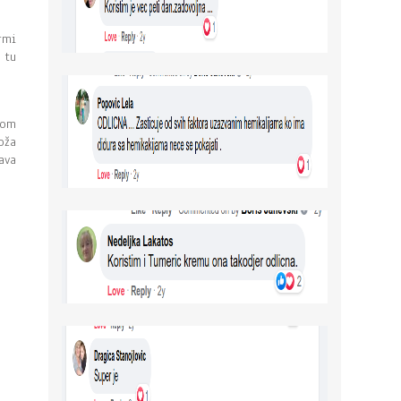
rmi
 tu
tom
oža
ava