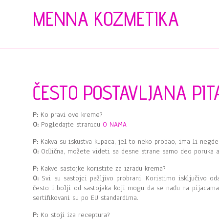
MENNA KOZMETIKA
ČESTO POSTAVLJANA PITA
P:
Ko pravi ove kreme?
O:
Pogledajte stranicu
O NAMA
P:
Kakva su iskustva kupaca, jel to neko probao, ima li negde
O:
Odlična, možete videti sa desne strane samo deo poruka a
P:
Kakve sastojke koristite za izradu krema?
O:
Svi su sastojci pažljivo probrani! Koristimo isključivo od
često i bolji od sastojaka koji mogu da se nađu na pijacam
sertifikovani su po EU standardima.
P:
Ko stoji iza receptura?