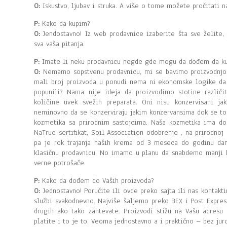
O:
Iskustvo, ljubav i struka. A više o tome možete pročitati n
P:
Kako da kupim?
O:
Jendostavno! Iz web prodavnice izaberite šta sve želite
sva vaša pitanja.
P:
Imate li neku prodavnicu negde gde mogu da dođem da k
O:
Nemamo sopstvenu prodavnicu, mi se bavimo proizvodnjo
mali broj proizvoda u ponudi nema ni ekonomske logike da 
popunili? Nama nije ideja da proizvodimo stotine različ
količine uvek svežih preparata. Oni nisu konzervisani j
neminovno da se konzerviraju jakim konzervansima dok se to 
kozmetika sa prirodnim sastojcima. Naša kozmetika ima do
NaTrue sertifikat, Soil Association odobrenje , na prirodnoj 
pa je rok trajanja naših krema od 3 meseca do godinu dana
klasičnu prodavnicu. No imamo u planu da snabdemo manji b
verne potrošače.
P:
Kako da dođem do Vaših proizvoda?
O:
Jednostavno! Poručite ili ovde preko sajta ili nas kontak
službi svakodnevno. Najviše šaljemo preko BEX i Post Expre
drugih ako tako zahtevate. Proizvodi stižu na Vašu adresu
platite i to je to. Veoma jednostavno a i praktično – bez jur