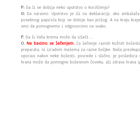
P:
Da li se dobija neko uputstvo o korišćenju?
O:
Da naravno. Uputstvo je ili na deklaraciji, ako ambalaž
posebnog papirića koji se dobije kao prilog. A na kraju kraj
smo da pomognemo i odgovorimo na svako.
P.
Da li Vaša krema može da izleči …
O.
Ne bavimo se lečenjem.
Za lečenje raznih kožnih bolest
preparata, ni izradom melema za razne boljke. Naša preokup
oporavi nakon neke bolesti, povrede i slično, je posledica
hrana može da pomogne bolesnom čoveku, ali zdrava hrana ip