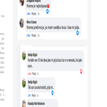
 na
amo
 je
ale
 bi
dna
uju
ski
amo
aše
koj
S i
nda