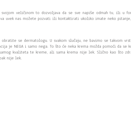
a svojom veličinom to dozvoljava da se sve napiše odmah tu, ili u fo
eva uvek nas možete pozvati ili kontaktirati ukoliko imate neko pitanje,
i obratite se dermatologu. U svakom slučaju, ne bavimo se takvom vrs
acija je NEGA i samo nega. To što će neka krema možda pomoći da se k
 samog kvaliteta te kreme, ali sama krema nije lek. Slično kao što zdr
ak nije lek.