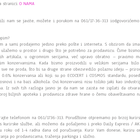
a stranici
O NAMA
, ili nam se javite, možete i porukom na 061/17-36-313 iodgovorićemo
upim?
m a sami prodajemo jedino preko pošte i interneta. S obzirom da im
ulažemo u prostor i drugo što je potrebno za prodavnicu. Čime bismo
itih artikala, u ogromnim serijama, već upravo obratno – pravimo m
akim konzervansima. Kada bismo proizvodili u velikim serijama bilo
sve ne proda, što bi sa druge strane obezvredilo polaznu ideju – priro
 0.6% konzervansa ali koji su po ECOCERT i COSMOS standardu, posed
osnovi i na bazi alkohola. Ovi konzervansi nisu toliko jaki kao industrij
. Iz svih tih razloga jasno je da nam se zaista ne isplati da otvar
roj biljnih apoteka i prodavnica zdrave hrane o čemu obaveštavamo n
tirajte telefonom na 061/1736-313. Porudžbine otpremamo po brzoj kurirs
ss kurirske službe, ali možemo da pošaljemo i preko Daily Express / AK
 u roku od 1-4 radna dana od poručivanja. Kurir Vam donese, kuriru o
canja po prodavnicama, traženja parkinga i slično.