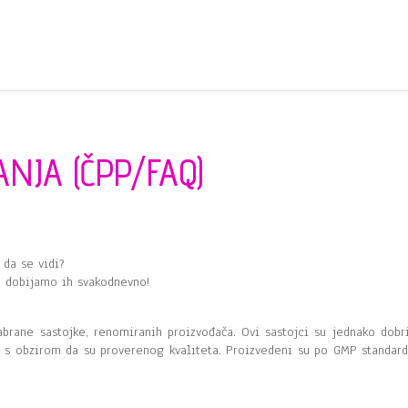
NJA (ČPP/FAQ)
 da se vidi?
 dobijamo ih svakodnevno!
abrane sastojke, renomiranih proizvođača. Ovi sastojci su jednako dobri
a s obzirom da su proverenog kvaliteta. Proizvedeni su po GMP standard