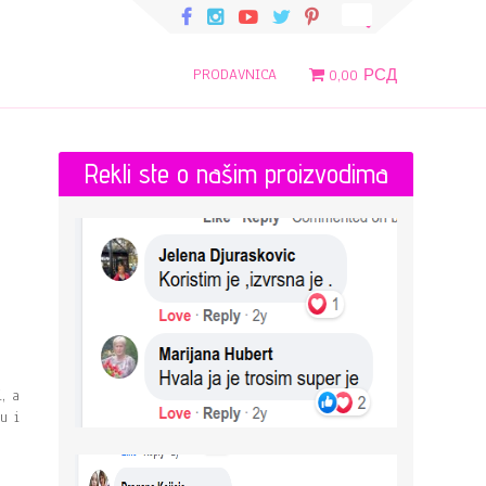
PRODAVNICA
0,00 РСД
Rekli ste o našim proizvodima
, a
u i