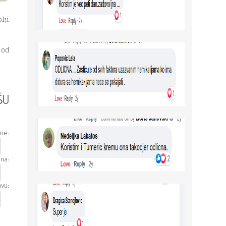
lji
 od
ŠU
:
:
: