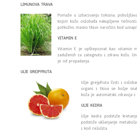
LIMUNOVA TRAVA
Pomaže u izbacivanju toksina, poboljšava
kojim kožu oslobađa nakupljene tečnosti 
potkožno masno tkivo naročito kod uznapr
VITAMIN E
Vitamin E je opštepoznat kao vitamin m
zaduženih za zategnutu i zdravu kožu. On
je od propadanja.
ULJE GREJPFRUTA
Ulje grejpfruta čisti i osloba
organi i tkiva se bolje sna
koža je automatski zdravija i
ULJE KEDRA
Ulje kedra podstiče kretan
podstiče uklanjanje metabolič
i kod celulita.