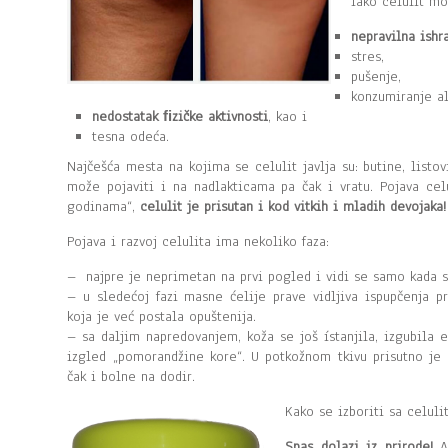
Iako celulit mož
nepravilna ishr
stres,
pušenje,
konzumiranje a
nedostatak ﬁzičke aktivnosti
, kao i
tesna odeća.
Najčešća mesta na kojima se celulit javlja su: butine, listo
može pojaviti i na nadlakticama pa čak i vratu. Pojava c
godinama“,
celulit je prisutan i kod vitkih i mladih devojaka!
Pojava i razvoj celulita ima nekoliko faza:
– najpre je neprimetan na prvi pogled i vidi se samo kada se
– u sledećoj fazi masne ćelije prave vidljiva ispupčenja p
koja je već postala opuštenija.
– sa daljim napredovanjem, koža se još ístanjila, izgubila e
izgled „pomorandžine kore“. U potkožnom tkivu prisutno je 
čak i bolne na dodir.
Kako se izboriti sa celul
Spas dolazi iz prirode!
An