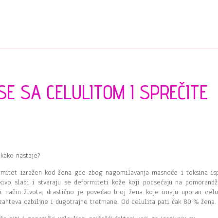
SE SA CELULITOM I SPREČITE
 kako nastaje?
ormitet izražen kod žena gde zbog nagomilavanja masnoće i toksina is
tkivo slabi i stvaraju se deformiteti kože koji podsećaju na pomorandž
i način života, drastično je povećao broj žena koje imaju uporan celul
 zahteva ozbiljne i dugotrajne tretmane. Od celulita pati čak 80 % žena.