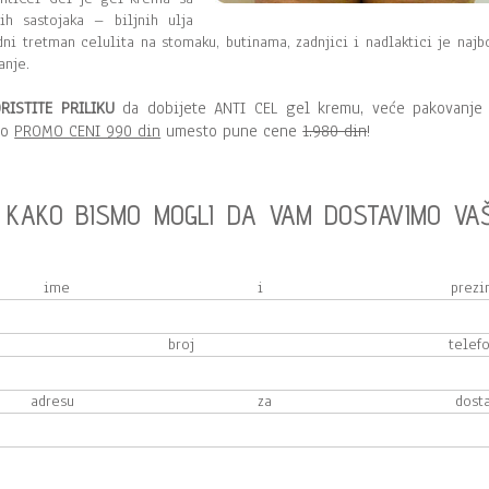
ih sastojaka – biljnih ulja
dni tretman celulita na stomaku, butinama, zadnjici i nadlaktici je najbo
anje.
RISTITE PRILIKU
da dobijete ANTI CEL gel kremu, veće pakovanje
po
PROMO CENI 990 din
umesto pune cene
1.980 din
!
E KAKO BISMO MOGLI DA VAM DOSTAVIMO VA
e ime i prezime
 broj telefona
adresu za dostavu