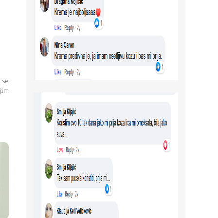
 se
jim