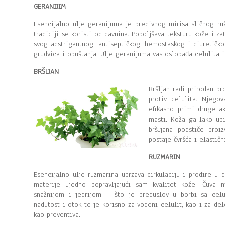
GERANIJIM
Esencijalno ulje geranijuma je predivnog mirisa sličnog ru
tradiciji se koristi od davnina. Poboljšava teksturu kože i za
svog adstrigantnog, antiseptičkog, hemostaskog i diuretičko
grudvica i opuštanja. Ulje geranijuma vas oslobađa celulita i
BRŠLJAN
Bršljan radi prirodan p
protiv celulita. Njeg
efikasno primi druge ak
masti. Koža ga lako upi
bršljana podstiče proi
postaje čvršća i elastič
RUZMARIN
Esencijalno ulje ruzmarina ubrzava cirkulaciju i prodire u 
materije ujedno popravljajući sam kvalitet kože. Čuva n
snažnijom i jedrijom – što je preduslov u borbi sa celu
nadutost i otok te je korisno za vodeni celulit, kao i za de
kao preventiva.