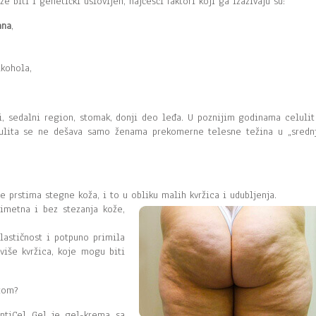
e biti i genetički uslovljen, najčešći faktori koji ga izazivaju su:
ana
,
lkohola,
vi, sedalni region, stomak, donji deo leđa. U poznijim godinama celulit
elulita se ne dešava samo ženama prekomerne telesne težina u „sredn
 prstima stegne koža, i to u obliku malih kvržica i udubljenja.
rimetna i bez stezanja kože,
lastičnost i potpuno primila
više kvržica, koje mogu biti
itom?
tiCel Gel je gel-krema sa