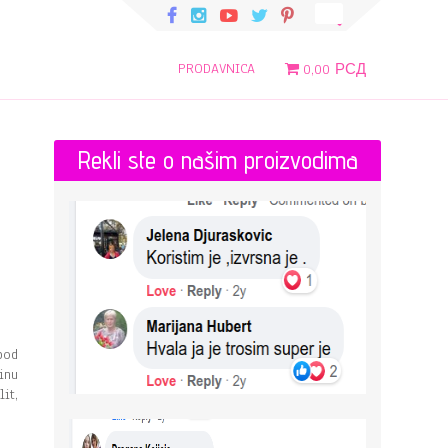
PRODAVNICA
0,00 РСД
Rekli ste o našim proizvodima
pod
inu
it,