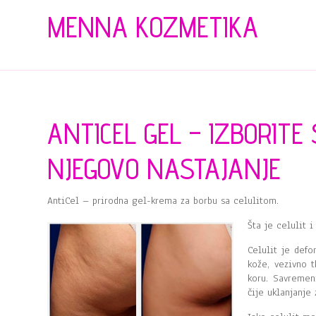
MENNA KOZMETIKA
ANTICEL GEL – IZBORITE 
NJEGOVO NASTAJANJE
AntiCel – prirodna gel-krema za borbu sa celulitom.
Šta je celulit i
Celulit je def
kože, vezivno 
koru. Savremen
čije uklanjanje