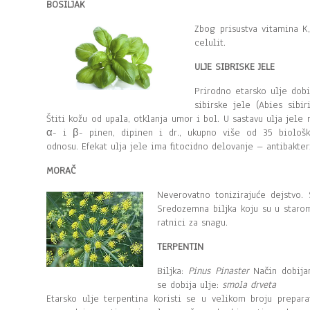
BOSILJAK
Zbog prisustva vitamina K,
celulit.
ULJE SIBRISKE JELE
Prirodno etarsko ulje dobi
sibirske jele (Abies sibi
Štiti kožu od upala, otklanja umor i bol. U sastavu ulja jele
α- i β- pinen, dipinen i dr., ukupno više od 35 biološk
odnosu. Efekat ulja jele ima fitocidno delovanje – antibakter
MORAČ
Neverovatno tonizirajuće dejstvo. 
Sredozemna biljka koju su u staro
ratnici za snagu.
TERPENTIN
Biljka:
Pinus Pinaster
Način dobijan
se dobija ulje:
smola drveta
Etarsko ulje terpentina koristi se u velikom broju prepar