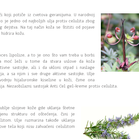
ži koji potiče iz cvetova geranijuma. U narodnoj
to je jedno od najboljih ulja protiv celulita zbog
g dejstva. Na taj način koža se štititi od pojave
 hidrira kožu.
roces lipolize, a to je ono što vam treba u borbi
ova moć leži u tome da stvara uslove da koža
tivne sastojke, ali i da ukloni otpad i naslage
ja, a sa njim i sve druge aktivne sastojke. Ulje
zvodnju hijaluronske kiseline u koži, čime ona
nija. Nezaobilazni sastojak Anti Cel gel-kreme protiv celulita.
dublje slojeve kože gde uklanja štetne
jenu strukturu od oštećenja, čini je
litom. Ulje ruzmarina takođe uklanja
love tela koji nisu zahvaćeni celulitom