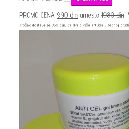
PROMO CENA
990 din
umesto
1980 din
,
Trošak dostave je 350 din.
Za dva i više artikla u jednoj prud