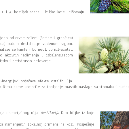
 C i A, bosiljak spada u biljke koje uništavaju
jeno od drvne zeleni (četine i grančica)
rica) putem destilacije vodenom ragom.
 nalaze se kamfen, borneol, bornil-acetat,
o aktivnih jedinjenja u izbalansirapom
ijsko i antivirusno delovanje.
Sinergijski pojačava efekte ostalih ulja.
m Rimu dame koristile za topljenje masnih naslaga sa stomaka i butina
ja esencijalnog ulja:
destilacija
Deo biljke iz koje
ata namenjenih lokalnoj primeni na koži. Pospešuje