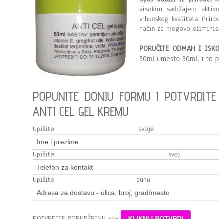
visokim sadržajem aktivn
vrhunskog kvaliteta. Priro
način za njegovo eliminis
PORUČITE ODMAH I ISKO
50ml umesto 30ml, i to 
POPUNITE DONJU FORMU I POTVRDIT
ANTI CEL GEL KREMU
Upišite svoj
Upišite svoj
Upišite punu 
POTVRDITE PORUDŽBINU
»»»