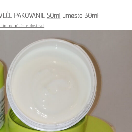
 VEĆE PAKOVANJE
50ml
umesto
30ml
žbini ne plaćate dostavu!