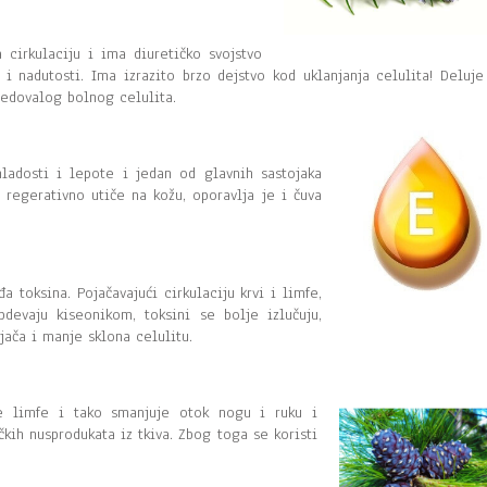
 cirkulaciju i ima diuretičko svojstvo
i nadutosti. Ima izrazito brzo dejstvo kod uklanjanja celulita! Deluje
edovalog bolnog celulita.
ladosti i lepote i jedan od glavnih sastojaka
 regerativno utiče na kožu, oporavlja je i čuva
đa toksina. Pojačavajući cirkulaciju krvi i limfe,
bdevaju kiseonikom, toksini se bolje izlučuju,
 jača i manje sklona celulitu.
je limfe i tako smanjuje otok nogu i ruku i
kih nusprodukata iz tkiva. Zbog toga se koristi