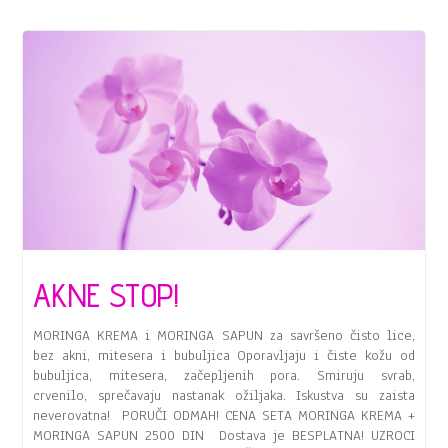
AKNE STOP!
MORINGA KREMA i MORINGA SAPUN za savršeno čisto lice,
bez akni, mitesera i bubuljica Oporavljaju i čiste kožu od
bubuljica, mitesera, začepljenih pora. Smiruju svrab,
crvenilo, sprečavaju nastanak ožiljaka. Iskustva su zaista
neverovatna! PORUČI ODMAH! CENA SETA MORINGA KREMA +
MORINGA SAPUN 2500 DIN Dostava je BESPLATNA! UZROCI