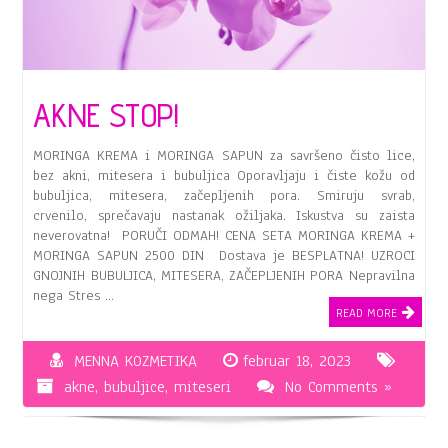
AKNE STOP!
MORINGA KREMA i MORINGA SAPUN za savršeno čisto lice,
bez akni, mitesera i bubuljica Oporavljaju i čiste kožu od
bubuljica, mitesera, začepljenih pora. Smiruju svrab,
crvenilo, sprečavaju nastanak ožiljaka. Iskustva su zaista
neverovatna! PORUČI ODMAH! CENA SETA MORINGA KREMA +
MORINGA SAPUN 2500 DIN Dostava je BESPLATNA! UZROCI
GNOJNIH BUBULJICA, MITESERA, ZAČEPLJENIH PORA Nepravilna
nega Stres …
READ MORE
MENNA KOZMETIKA
februar 18, 2023
akne
,
bubuljice
,
miteseri
No Comments »