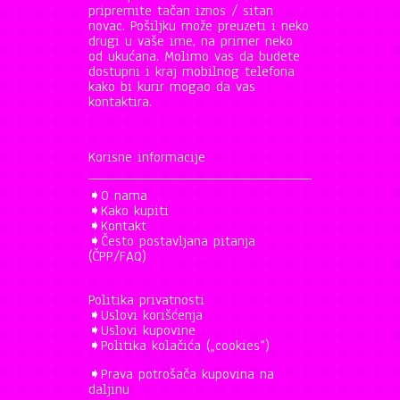
pripremite tačan iznos / sitan
novac. Pošiljku može preuzeti i neko
drugi u vaše ime, na primer neko
od ukućana. Molimo vas da budete
dostupni i kraj mobilnog telefona
kako bi kurir mogao da vas
kontaktira.
Korisne informacije
➧
O nama
➧
Kako kupiti
➧
Kontakt
➧
Često postavljana pitanja
(ČPP/FAQ)
Politika privatnosti
➧
Uslovi korišćenja
➧
Uslovi kupovine
➧
Politika kolačića („cookies“)
➧
Prava potrošača kupovina na
daljinu