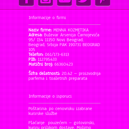
Informacije o firmi
Naziv firme:
MENNA KOZMETIKA
Adresa:
Bulevar Arsenija Čarnojevića
95/ I34 11150 Novi Beograd,
Beograd, Srbija PAK 190731 BEOGRAD
105
Telefon:
061/173-6313
PIB:
112795433
Matični broj:
66360423
Šifra delatnosti:
20.42 – proizvodnja
parfema i toaletnih preparata
Informacije o isporuci
Poštarina: po cenovniku izabrane
kurirske službe
Plaćanje pouzećem – gotovinski,
kuriru prilikom dostave. Molimo