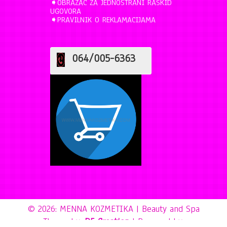
➧
OBRAZAC ZA JEDNOSTRANI RASKID
UGOVORA
➧
PRAVILNIK O REKLAMACIJAMA
064/005-6363
© 2026: MENNA KOZMETIKA
| Beauty and Spa
Theme by:
D5 Creation
| Powered by: