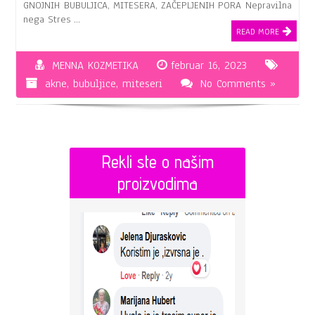
GNOJNIH BUBULJICA, MITESERA, ZAČEPLJENIH PORA Nepravilna
nega Stres …
READ MORE
MENNA KOZMETIKA
februar 16, 2023
akne
,
bubuljice
,
miteseri
No Comments »
Rekli ste o našim
proizvodima