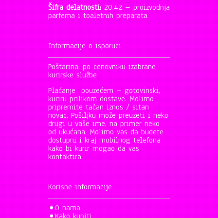
Šifra delatnosti:
20.42 – proizvodnja
parfema i toaletnih preparata
Informacije o isporuci
Poštarina: po cenovniku izabrane
kurirske službe
Plaćanje pouzećem – gotovinski,
kuriru prilikom dostave. Molimo
pripremite tačan iznos / sitan
novac. Pošiljku može preuzeti i neko
drugi u vaše ime, na primer neko
od ukućana. Molimo vas da budete
dostupni i kraj mobilnog telefona
kako bi kurir mogao da vas
kontaktira.
Korisne informacije
➧
O nama
➧
Kako kupiti