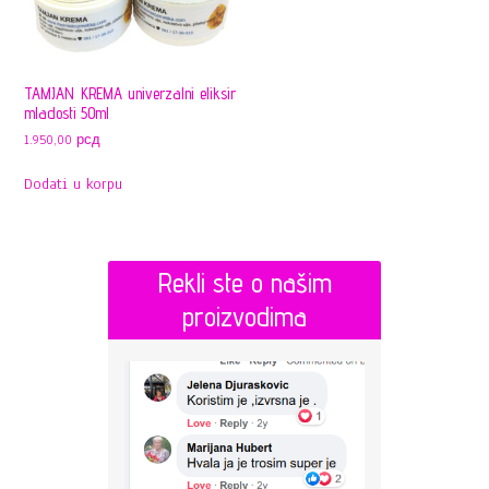
TAMJAN KREMA univerzalni eliksir
mladosti 50ml
1.950,00
рсд
Dodati u korpu
Rekli ste o našim
proizvodima