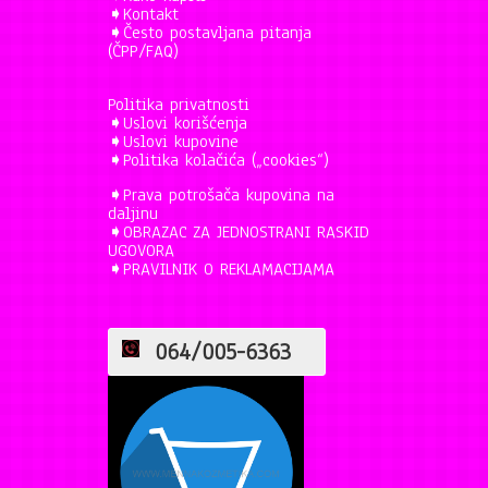
➧
Kontakt
➧
Često postavljana pitanja
(ČPP/FAQ)
Politika privatnosti
➧
Uslovi korišćenja
➧
Uslovi kupovine
➧
Politika kolačića („cookies“)
➧
Prava potrošača kupovina na
daljinu
➧
OBRAZAC ZA JEDNOSTRANI RASKID
UGOVORA
➧
PRAVILNIK O REKLAMACIJAMA
064/005-6363