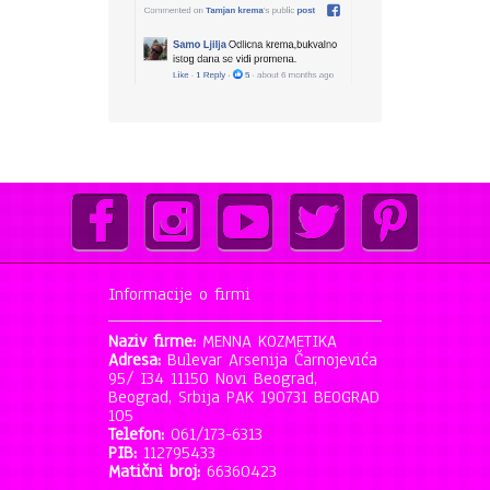
Informacije o firmi
Naziv firme:
MENNA KOZMETIKA
Adresa:
Bulevar Arsenija Čarnojevića
95/ I34 11150 Novi Beograd,
Beograd, Srbija PAK 190731 BEOGRAD
105
Telefon:
061/173-6313
PIB:
112795433
Matični broj:
66360423