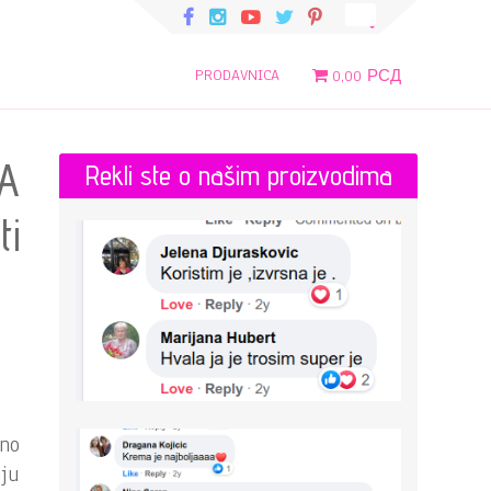
PRODAVNICA
0,00 РСД
A
Rekli ste o našim proizvodima
ti
tno
nju