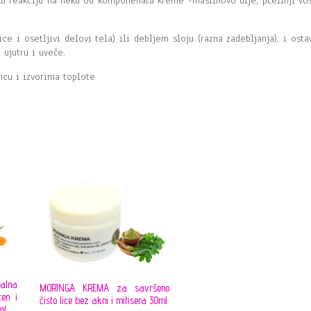
ku reakciju na neku od komponenata kreme -maslinovo ulje, pčelinji vos
 i osetljivi delovi tela) ili debljem sloju (razna zadebljanja), i ostav
 ujutru i uveče.
ncu i izvorima toplote
alna
MORINGA KREMA za savršeno
en i
čisto lice bez akni i mitisera 30ml
ml