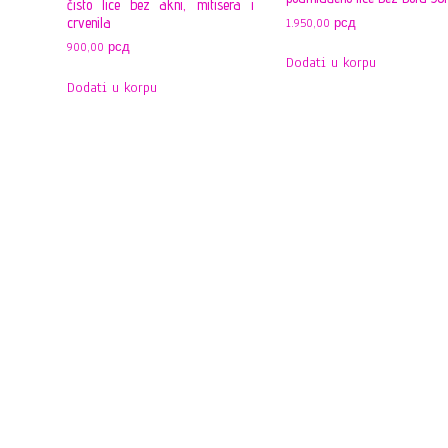
čisto lice bez akni, mitisera i
crvenila
1.950,00
рсд
900,00
рсд
Dodati u korpu
Dodati u korpu