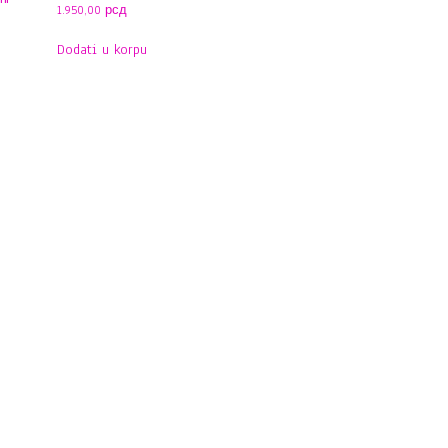
1.950,00
рсд
Dodati u korpu