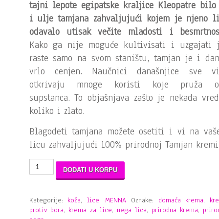
tajni lepote egipatske kraljice Kleopatre bilo
i ulje tamjana zahvaljujući kojem je njeno l
odavalo utisak večite mladosti i besmrtnost
Kako ga nije moguće kultivisati i uzgajati 
raste samo na svom staništu, tamjan je i da
vrlo cenjen. Naučnici današnjice sve vi
otkrivaju mnoge koristi koje pruža o
supstanca. To objašnjava zašto je nekada vre
koliko i zlato.
Blagodeti tamjana možete osetiti i vi na va
licu zahvaljujući 100% prirodnoj Tamjan kremi
DODATI U KORPU
Kategorije:
koža
,
lice
,
MENNA
Oznake:
domaća krema
,
kr
protiv bora
,
krema za lice
,
nega lica
,
prirodna krema
,
priro