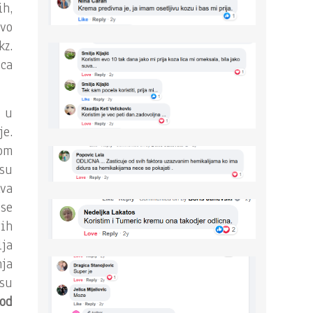
ih,
vo
kz.
ica
 u
je.
om
su
tva
se
ih
ja
ja
 su
od