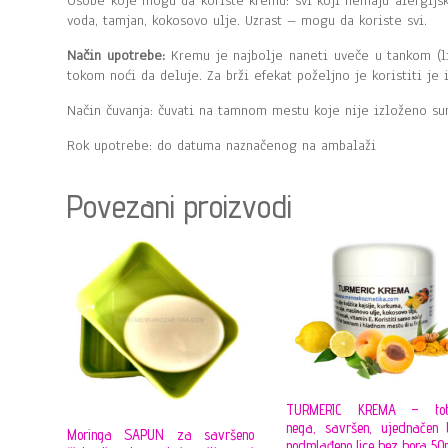
Osobe koje mogu da koriste kremu: svi koji nemaju alergijs
voda, tamjan, kokosovo ulje. Uzrast – mogu da koriste svi.
Način upotrebe:
Kremu je najbolje naneti uveče u tankom (lice
tokom noći da deluje. Za brži efekat poželjno je koristiti je i
Način čuvanja: čuvati na tamnom mestu koje nije izloženo su
Rok upotrebe: do datuma naznačenog na ambalaži
Povezani proizvodi
TURMERIC KREMA – tot
nega, savršen, ujednačen t
Moringa SAPUN za savršeno
podmlađeno lice bez bora 50