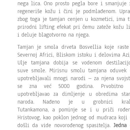
nega lica. Ono prosto pegla bore i smanjuje 
regeneriše kožu i čini je podmlađenom. Upra
zbog toga je tamjan cenjen u kozmetici, ima t
prirodni lifting efekat pri čemu zateže kožu l
i deluje blagotvorno na njega.
Tamjan je smola drveta Bosvellia koje raste
Severnoj Africi, Bliskom istoku i delovima Azi
Ulje tamjana dobija se vodenom destilacij
suve smole. Mirisnu smolu tamjana oduvek 
upotrebljavali mnogi narodi – za njena svojs
se zna već 5000 godina. Prvobitno 
upotrebljavao za dimljenje u obredima star
naroda. Nađeno je u grobnici kral
Tutankamona, a pominje se i u priči rođen
Hristovog, kao poklon jednog od mudraca koji
došli da vide novorođenog spasitelja.
Jedna 