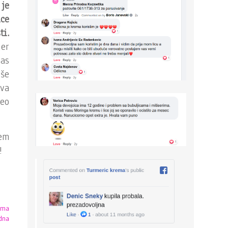
 je
ice
i.
jer
nas
še
va
deo
šem
!
ema
dna