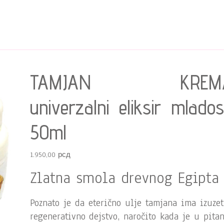
TAMJAN KREM
univerzalni eliksir mlados
50ml
1.950,00
рсд
Zlatna smola drevnog Egipta
Poznato je da eterično ulje tamjana ima izuze
regenerativno dejstvo, naročito kada je u pita