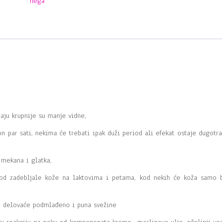
nega
aju krupnije su manje vidne,
n par sati, nekima će trebati ipak duži period ali efekat ostaje dugotra
 mekana i glatka,
kod zadebljale kože na laktovima i petama, kod nekih će koža samo b
a, delovaće podmlađeno i puna svežine