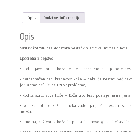
Opis
Dodatne informacije
Opis
Sastav kreme:
bez dodataka veštačkih aditiva, mirisa i boja!
Upotreba i dejstvo:
• kod pojave bora – koža deluje nahranjeno, sitnije bore nest
• neujednačen ten, hrapavost kože – neka će nestati već nako
jer krema deluje na uzrok problema,
• kod izrazito suve kože – koža vrlo brzo postaje nahranjena,
• kod zadebljale kože – neka zadebljanja će nestati kao 
mekša.
• umorna, beživotna koža će postati ponovo gipka i elastičn