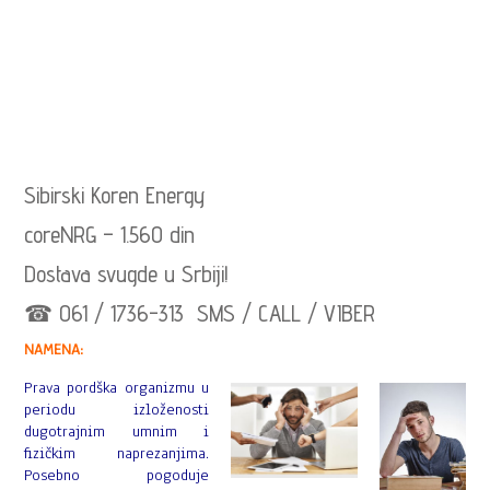
Sibirski Koren Energy
coreNRG – 1.560 din
Dostava svugde u Srbiji!
☎ 061 / 1736-313 SMS / CALL / VIBER
NAMENA:
Prava pordška organizmu u
periodu izloženosti
dugotrajnim umnim i
fizičkim naprezanjima.
Posebno pogoduje