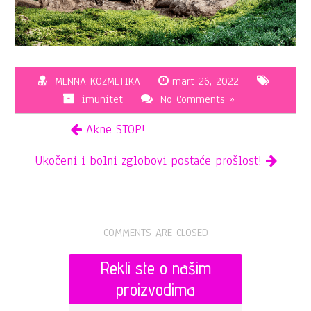
MENNA KOZMETIKA
mart 26, 2022
imunitet
No Comments »
Akne STOP!
Ukočeni i bolni zglobovi postaće prošlost!
COMMENTS ARE CLOSED
Rekli ste o našim
proizvodima