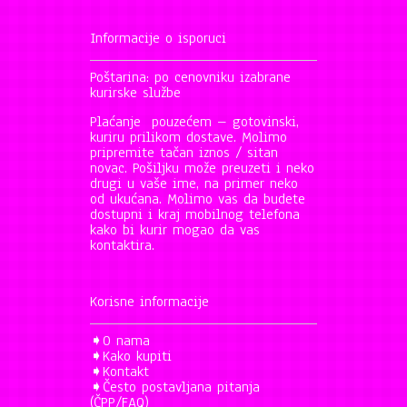
Informacije o isporuci
Poštarina: po cenovniku izabrane
kurirske službe
Plaćanje pouzećem – gotovinski,
kuriru prilikom dostave. Molimo
pripremite tačan iznos / sitan
novac. Pošiljku može preuzeti i neko
drugi u vaše ime, na primer neko
od ukućana. Molimo vas da budete
dostupni i kraj mobilnog telefona
kako bi kurir mogao da vas
kontaktira.
Korisne informacije
➧
O nama
➧
Kako kupiti
➧
Kontakt
➧
Često postavljana pitanja
(ČPP/FAQ)