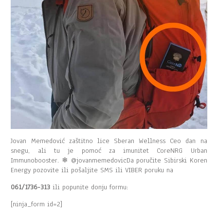
Jovan Memedović zaštitno lice Sberan Wellness Ceo dan na
snegu, ali tu je pomoć za imunitet CoreNRG Urban
Immunobooster. ❄ @jovanmemedovicDa poručite Sibirski Koren
Energy pozovite ili pošaljite SMS ili VIBER poruku na
061/1736-313
ili popunite donju formu:
[ninja_form id=2]