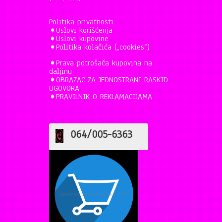
Politika privatnosti
➧
Uslovi korišćenja
➧
Uslovi kupovine
➧
Politika kolačića („cookies“)
➧
Prava potrošača kupovina na
daljinu
➧
OBRAZAC ZA JEDNOSTRANI RASKID
UGOVORA
➧
PRAVILNIK O REKLAMACIJAMA
064/005-6363