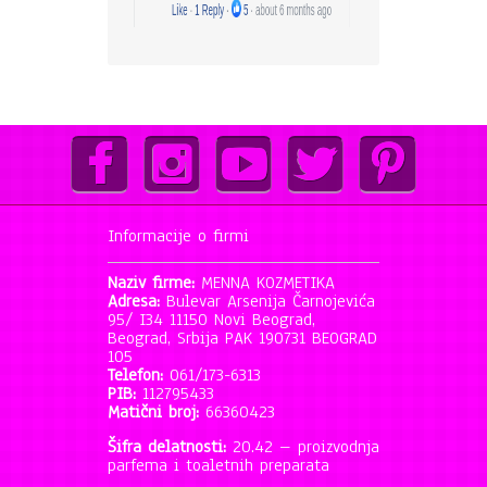
Informacije o firmi
Naziv firme:
MENNA KOZMETIKA
Adresa:
Bulevar Arsenija Čarnojevića
95/ I34 11150 Novi Beograd,
Beograd, Srbija PAK 190731 BEOGRAD
105
Telefon:
061/173-6313
PIB:
112795433
Matični broj:
66360423
Šifra delatnosti:
20.42 – proizvodnja
parfema i toaletnih preparata