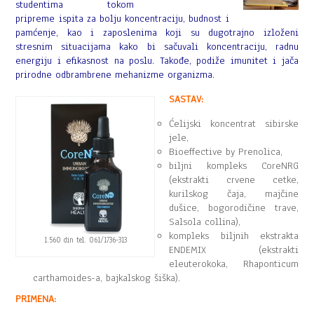
studentima tokom
pripreme ispita za bolju koncentraciju, budnost i
pamćenje, kao i zaposlenima koji su dugotrajno izloženi
stresnim situacijama kako bi sačuvali koncentraciju, radnu
energiju i efikasnost na poslu. Takođe, podiže imunitet i jača
prirodne odbrambrene mehanizme organizma.
SASTAV:
Ćelijski koncentrat sibirske
jele,
Bioeffective by Prenolica,
biljni kompleks CoreNRG
(ekstrakti crvene cetke,
kurilskog čaja, majčine
dušice, bogorodičine trave,
Salsola collina),
kompleks biljnih ekstrakta
1.560 din tel. 061/1736-313
ENDEMIX (ekstrakti
eleuterokoka, Rhaponticum
carthamoides-a, bajkalskog šiška).
PRIMENA: