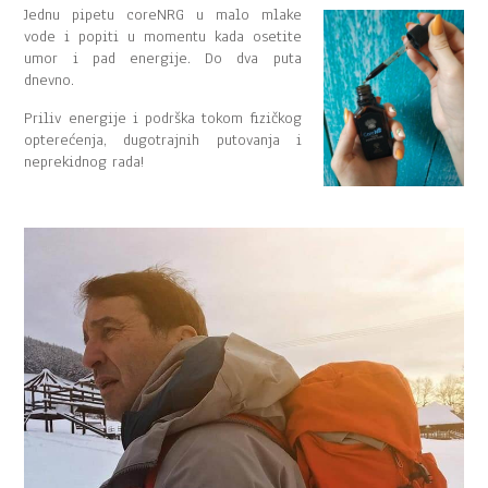
Jednu pipetu coreNRG u malo mlake
vode i popiti u momentu kada osetite
umor i pad energije. Do dva puta
dnevno.
Priliv energije i podrška tokom fizičkog
opterećenja, dugotrajnih putovanja i
neprekidnog rada!